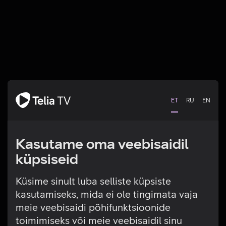
ET
RU
EN
Kasutame oma veebisaidil
küpsiseid
Küsime sinult luba selliste küpsiste
kasutamiseks, mida ei ole tingimata vaja
Tehniline viga
meie veebisaidi põhifunktsioonide
toimimiseks või meie veebisaidil sinu