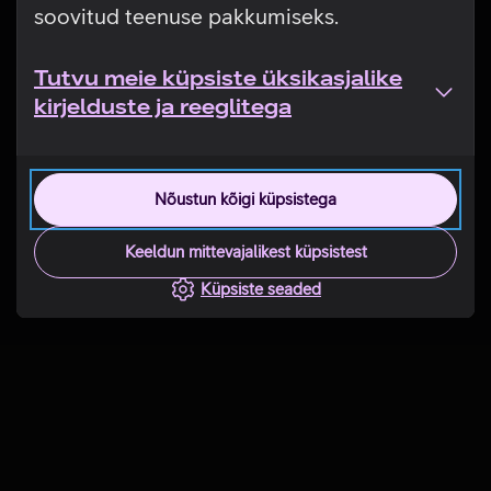
soovitud teenuse pakkumiseks.
Tutvu meie küpsiste üksikasjalike
kirjelduste ja reeglitega
Nõustun kõigi küpsistega
Keeldun mittevajalikest küpsistest
Küpsiste seaded