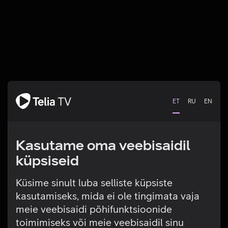
ET
RU
EN
Kasutame oma veebisaidil
küpsiseid
Küsime sinult luba selliste küpsiste
kasutamiseks, mida ei ole tingimata vaja
Tehniline viga
meie veebisaidi põhifunktsioonide
toimimiseks või meie veebisaidil sinu