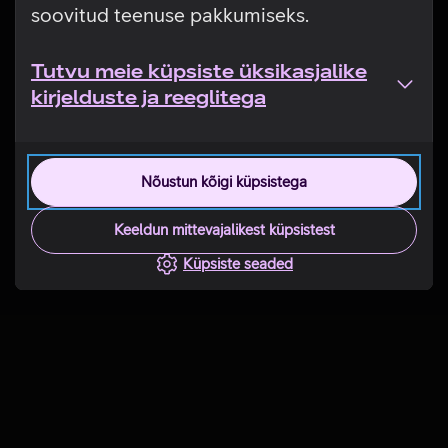
soovitud teenuse pakkumiseks.
Tutvu meie küpsiste üksikasjalike
kirjelduste ja reeglitega
Nõustun kõigi küpsistega
Keeldun mittevajalikest küpsistest
Küpsiste seaded