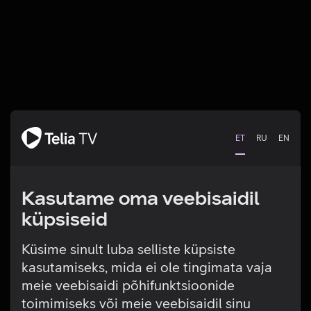
ET
RU
EN
Kasutame oma veebisaidil
küpsiseid
Küsime sinult luba selliste küpsiste
kasutamiseks, mida ei ole tingimata vaja
Tehniline viga
meie veebisaidi põhifunktsioonide
toimimiseks või meie veebisaidil sinu