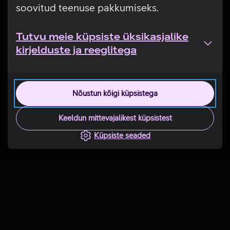
soovitud teenuse pakkumiseks.
Tutvu meie küpsiste üksikasjalike
kirjelduste ja reeglitega
Nõustun kõigi küpsistega
Keeldun mittevajalikest küpsistest
Küpsiste seaded