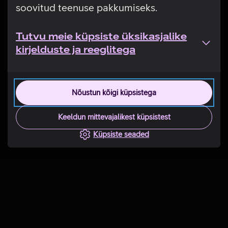
soovitud teenuse pakkumiseks.
Tutvu meie küpsiste üksikasjalike
kirjelduste ja reeglitega
Nõustun kõigi küpsistega
Keeldun mittevajalikest küpsistest
Küpsiste seaded