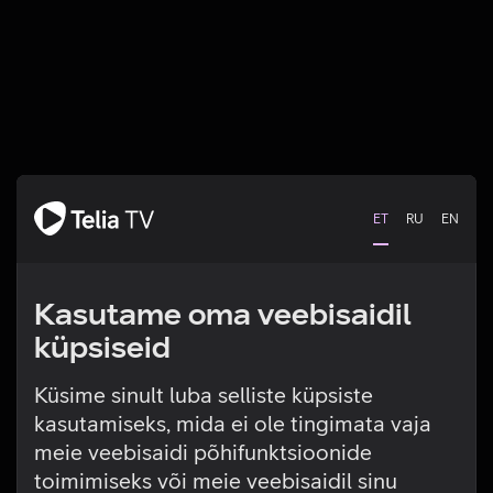
ET
RU
EN
Kasutame oma veebisaidil
küpsiseid
Küsime sinult luba selliste küpsiste
kasutamiseks, mida ei ole tingimata vaja
Tehniline viga
meie veebisaidi põhifunktsioonide
toimimiseks või meie veebisaidil sinu