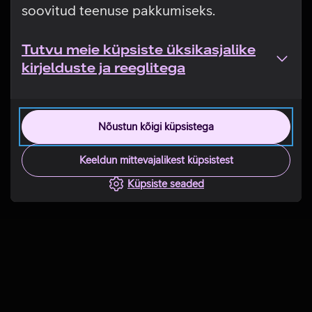
soovitud teenuse pakkumiseks.
Tutvu meie küpsiste üksikasjalike
kirjelduste ja reeglitega
Nõustun kõigi küpsistega
Keeldun mittevajalikest küpsistest
Küpsiste seaded