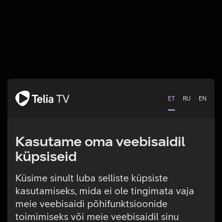
ET
RU
EN
Kasutame oma veebisaidil
küpsiseid
Küsime sinult luba selliste küpsiste
kasutamiseks, mida ei ole tingimata vaja
Tehniline viga
meie veebisaidi põhifunktsioonide
toimimiseks või meie veebisaidil sinu