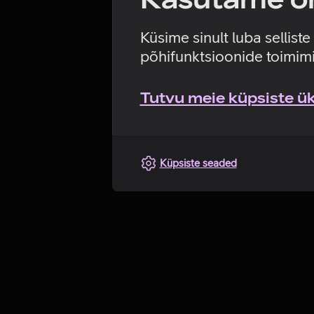
Küsime sinult luba sellist
põhifunktsioonide toimimi
Tutvu meie küpsiste üks
Küpsiste seaded