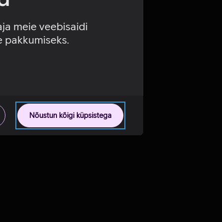
aja meie veebisaidi
se pakkumiseks.
Nõustun kõigi küpsistega