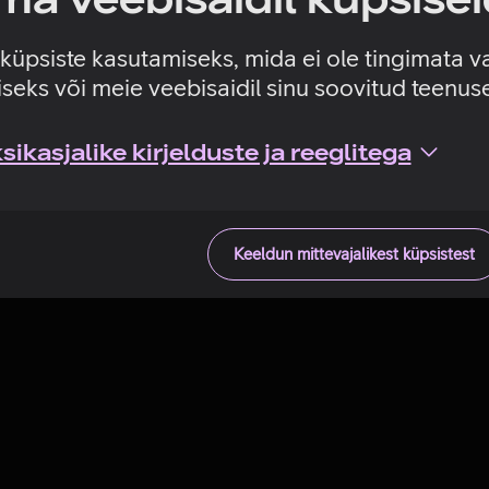
Tehniline viga
e küpsiste kasutamiseks, mida ei ole tingimata v
seks või meie veebisaidil sinu soovitud teenu
ikasjalike kirjelduste ja reeglitega
Keeldun mittevajalikest küpsistest