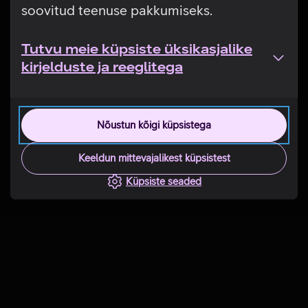
soovitud teenuse pakkumiseks.
Tutvu meie küpsiste üksikasjalike
kirjelduste ja reeglitega
Nõustun kõigi küpsistega
Keeldun mittevajalikest küpsistest
Küpsiste seaded