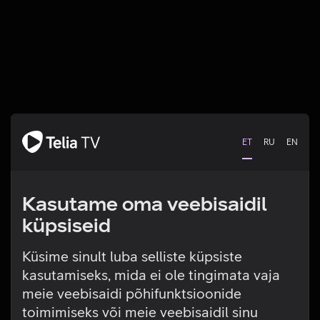
ET
RU
EN
Kasutame oma veebisaidil
küpsiseid
Küsime sinult luba selliste küpsiste
kasutamiseks, mida ei ole tingimata vaja
Tehniline viga
meie veebisaidi põhifunktsioonide
toimimiseks või meie veebisaidil sinu