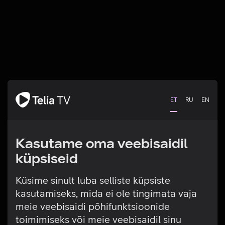
ET
RU
EN
Kasutame oma veebisaidil
küpsiseid
Küsime sinult luba selliste küpsiste
kasutamiseks, mida ei ole tingimata vaja
Tehniline viga
meie veebisaidi põhifunktsioonide
toimimiseks või meie veebisaidil sinu