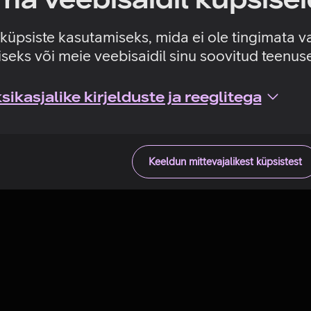
Tehniline viga
e küpsiste kasutamiseks, mida ei ole tingimata v
seks või meie veebisaidil sinu soovitud teenu
ikasjalike kirjelduste ja reeglitega
Keeldun mittevajalikest küpsistest