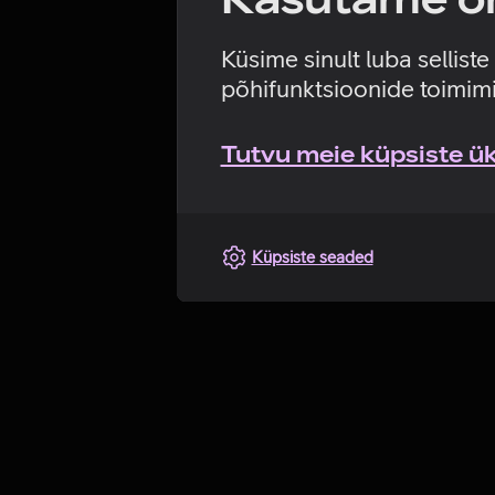
Küsime sinult luba sellist
põhifunktsioonide toimimi
Tutvu meie küpsiste üks
Küpsiste seaded