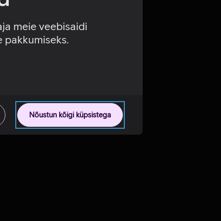
aja meie veebisaidi
se pakkumiseks.
Nõustun kõigi küpsistega