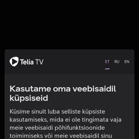
ET
RU
EN
Kasutame oma veebisaidil
küpsiseid
Küsime sinult luba selliste küpsiste
kasutamiseks, mida ei ole tingimata vaja
Tehniline viga
meie veebisaidi põhifunktsioonide
toimimiseks või meie veebisaidil sinu