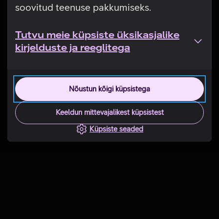
soovitud teenuse pakkumiseks.
Tutvu meie küpsiste üksikasjalike
kirjelduste ja reeglitega
Nõustun kõigi küpsistega
Keeldun mittevajalikest küpsistest
Küpsiste seaded