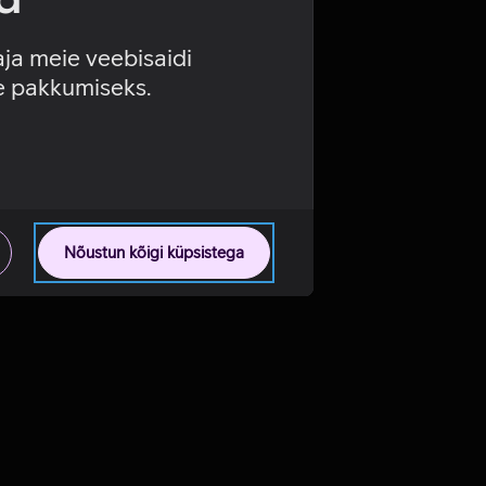
aja meie veebisaidi
se pakkumiseks.
Nõustun kõigi küpsistega