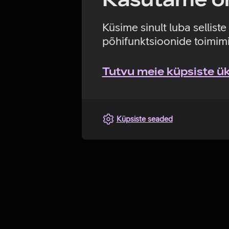
Küsime sinult luba sellist
põhifunktsioonide toimimi
Tutvu meie küpsiste üks
Küpsiste seaded