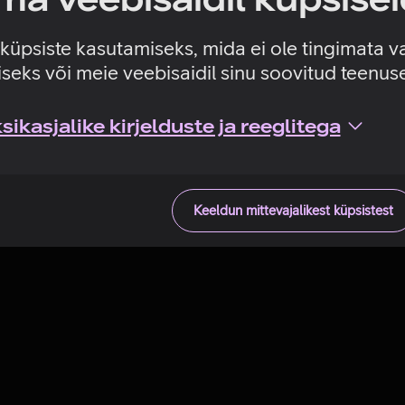
Tehniline viga
e küpsiste kasutamiseks, mida ei ole tingimata v
seks või meie veebisaidil sinu soovitud teenu
ikasjalike kirjelduste ja reeglitega
Keeldun mittevajalikest küpsistest