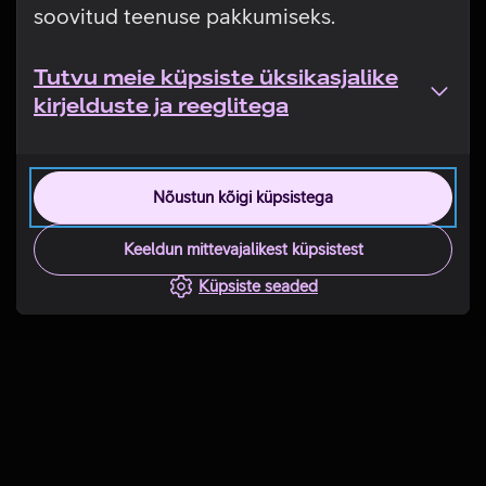
soovitud teenuse pakkumiseks.
Tutvu meie küpsiste üksikasjalike
kirjelduste ja reeglitega
Nõustun kõigi küpsistega
Keeldun mittevajalikest küpsistest
Küpsiste seaded