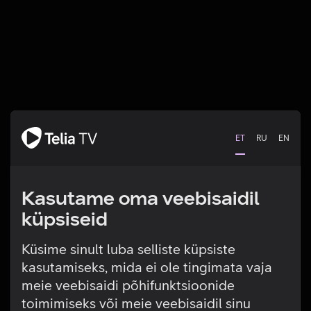
ET
RU
EN
Kasutame oma veebisaidil
küpsiseid
Küsime sinult luba selliste küpsiste
kasutamiseks, mida ei ole tingimata vaja
Tehniline viga
meie veebisaidi põhifunktsioonide
toimimiseks või meie veebisaidil sinu