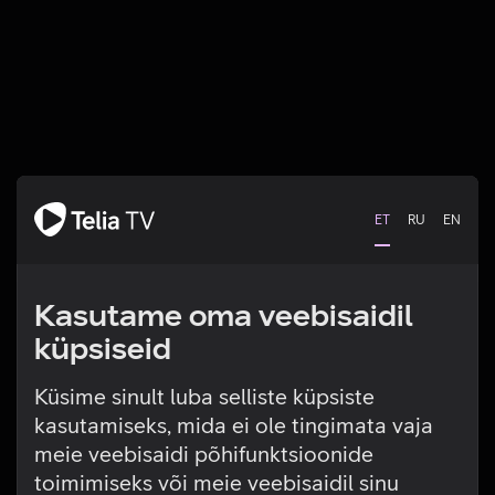
ET
RU
EN
Kasutame oma veebisaidil
küpsiseid
Küsime sinult luba selliste küpsiste
kasutamiseks, mida ei ole tingimata vaja
Tehniline viga
meie veebisaidi põhifunktsioonide
toimimiseks või meie veebisaidil sinu