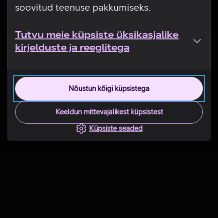
soovitud teenuse pakkumiseks.
Tutvu meie küpsiste üksikasjalike
kirjelduste ja reeglitega
Nõustun kõigi küpsistega
Keeldun mittevajalikest küpsistest
Küpsiste seaded