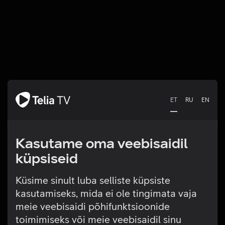
ET
RU
EN
Kasutame oma veebisaidil
küpsiseid
Küsime sinult luba selliste küpsiste
kasutamiseks, mida ei ole tingimata vaja
Tehniline viga
meie veebisaidi põhifunktsioonide
toimimiseks või meie veebisaidil sinu