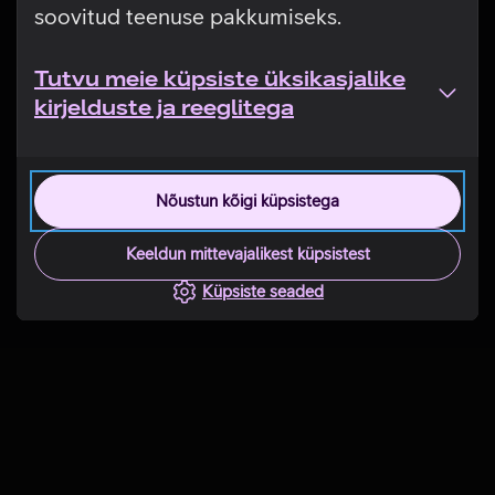
soovitud teenuse pakkumiseks.
Tutvu meie küpsiste üksikasjalike
kirjelduste ja reeglitega
Nõustun kõigi küpsistega
Keeldun mittevajalikest küpsistest
Küpsiste seaded