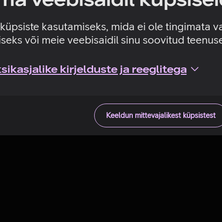
Tehniline viga
e küpsiste kasutamiseks, mida ei ole tingimata v
seks või meie veebisaidil sinu soovitud teenu
ikasjalike kirjelduste ja reeglitega
Keeldun mittevajalikest küpsistest