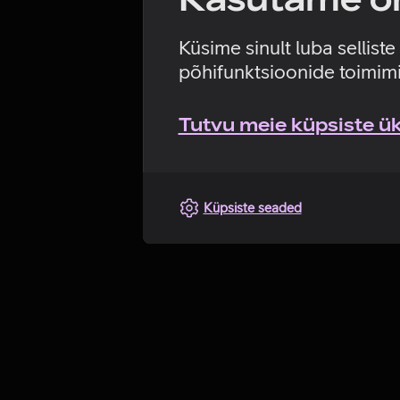
Küsime sinult luba sellist
põhifunktsioonide toimimi
Tutvu meie küpsiste üks
Küpsiste seaded