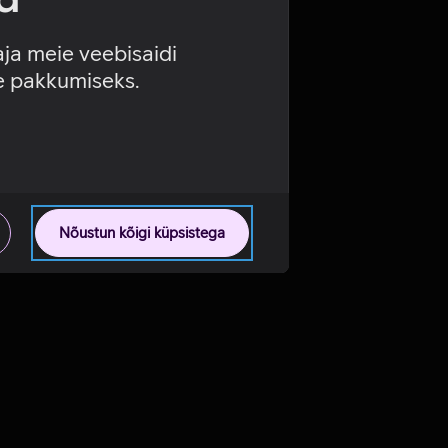
aja meie veebisaidi
se pakkumiseks.
Nõustun kõigi küpsistega