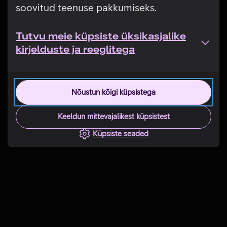
soovitud teenuse pakkumiseks.
Tutvu meie küpsiste üksikasjalike
kirjelduste ja reeglitega
Nõustun kõigi küpsistega
Keeldun mittevajalikest küpsistest
Küpsiste seaded