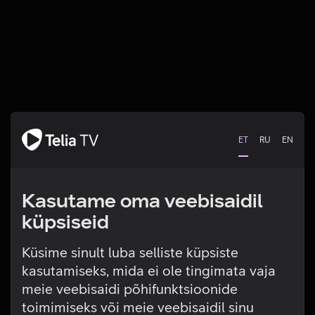
ET
RU
EN
Kasutame oma veebisaidil
küpsiseid
Küsime sinult luba selliste küpsiste
kasutamiseks, mida ei ole tingimata vaja
Tehniline viga
meie veebisaidi põhifunktsioonide
toimimiseks või meie veebisaidil sinu