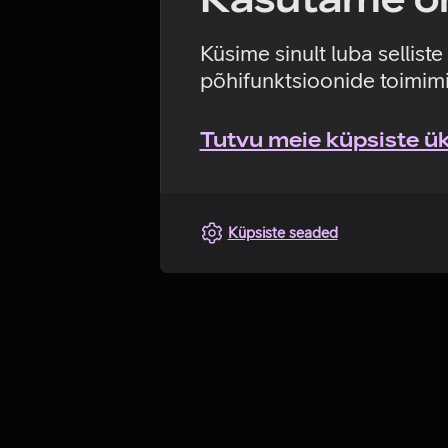
Küsime sinult luba sellist
põhifunktsioonide toimimi
Tutvu meie küpsiste üks
Küpsiste seaded