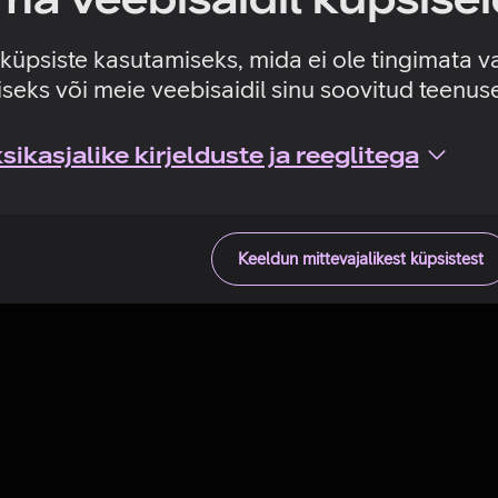
Tehniline viga
e küpsiste kasutamiseks, mida ei ole tingimata v
seks või meie veebisaidil sinu soovitud teenu
ikasjalike kirjelduste ja reeglitega
Keeldun mittevajalikest küpsistest