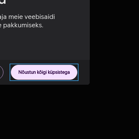
aja meie veebisaidi
se pakkumiseks.
Nõustun kõigi küpsistega