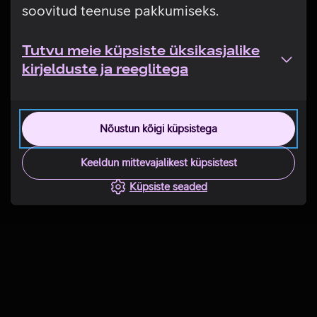
soovitud teenuse pakkumiseks.
Tutvu meie küpsiste üksikasjalike
kirjelduste ja reeglitega
Nõustun kõigi küpsistega
Keeldun mittevajalikest küpsistest
Küpsiste seaded