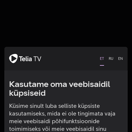
ET
RU
EN
Kasutame oma veebisaidil
küpsiseid
Küsime sinult luba selliste küpsiste
kasutamiseks, mida ei ole tingimata vaja
Tehniline viga
meie veebisaidi põhifunktsioonide
toimimiseks või meie veebisaidil sinu