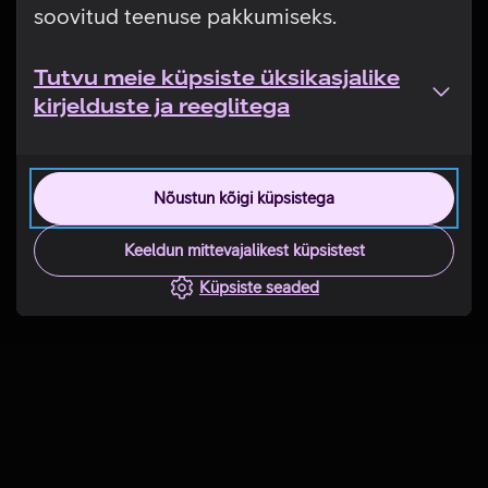
soovitud teenuse pakkumiseks.
Tutvu meie küpsiste üksikasjalike
kirjelduste ja reeglitega
Nõustun kõigi küpsistega
Keeldun mittevajalikest küpsistest
Küpsiste seaded