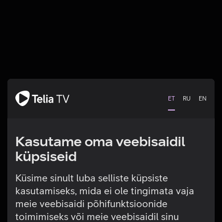
ET
RU
EN
Kasutame oma veebisaidil
küpsiseid
Küsime sinult luba selliste küpsiste
kasutamiseks, mida ei ole tingimata vaja
Tehniline viga
meie veebisaidi põhifunktsioonide
toimimiseks või meie veebisaidil sinu