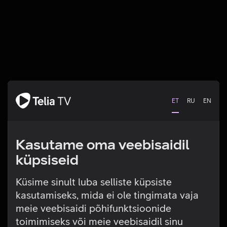
ET
RU
EN
Kasutame oma veebisaidil
küpsiseid
Küsime sinult luba selliste küpsiste
kasutamiseks, mida ei ole tingimata vaja
Tehniline viga
meie veebisaidi põhifunktsioonide
toimimiseks või meie veebisaidil sinu