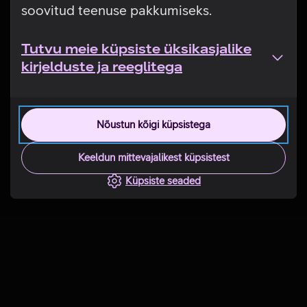
soovitud teenuse pakkumiseks.
Tutvu meie küpsiste üksikasjalike
kirjelduste ja reeglitega
Nõustun kõigi küpsistega
Keeldun mittevajalikest küpsistest
Küpsiste seaded