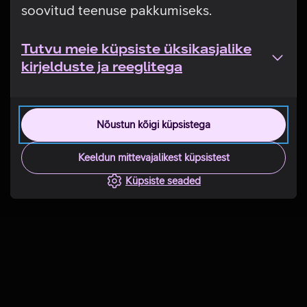
soovitud teenuse pakkumiseks.
Tutvu meie küpsiste üksikasjalike
kirjelduste ja reeglitega
Nõustun kõigi küpsistega
Keeldun mittevajalikest küpsistest
Küpsiste seaded