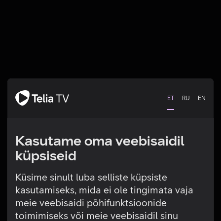
ET
RU
EN
Kasutame oma veebisaidil
küpsiseid
Küsime sinult luba selliste küpsiste
kasutamiseks, mida ei ole tingimata vaja
Tehniline viga
meie veebisaidi põhifunktsioonide
toimimiseks või meie veebisaidil sinu