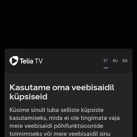
ET
RU
EN
Kasutame oma veebisaidil
küpsiseid
Küsime sinult luba selliste küpsiste
kasutamiseks, mida ei ole tingimata vaja
Tehniline viga
meie veebisaidi põhifunktsioonide
toimimiseks või meie veebisaidil sinu