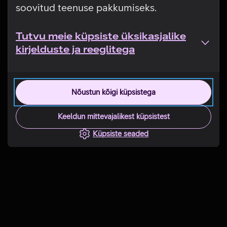
soovitud teenuse pakkumiseks.
Tutvu meie küpsiste üksikasjalike
kirjelduste ja reeglitega
Nõustun kõigi küpsistega
Keeldun mittevajalikest küpsistest
Küpsiste seaded