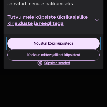
soovitud teenuse pakkumiseks.
Tutvu meie küpsiste üksikasjalike
kirjelduste ja reeglitega
Nõustun kõigi küpsistega
Keeldun mittevajalikest küpsistest
Küpsiste seaded