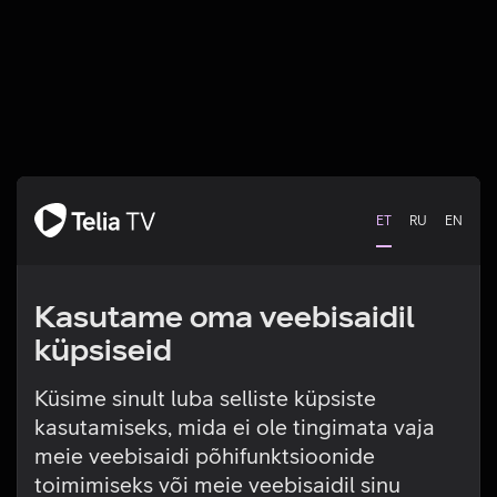
ET
RU
EN
Kasutame oma veebisaidil
küpsiseid
Küsime sinult luba selliste küpsiste
kasutamiseks, mida ei ole tingimata vaja
Tehniline viga
meie veebisaidi põhifunktsioonide
toimimiseks või meie veebisaidil sinu