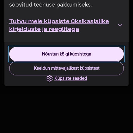
soovitud teenuse pakkumiseks.
Tutvu meie küpsiste üksikasjalike
kirjelduste ja reeglitega
Nõustun kõigi küpsistega
Keeldun mittevajalikest küpsistest
Küpsiste seaded