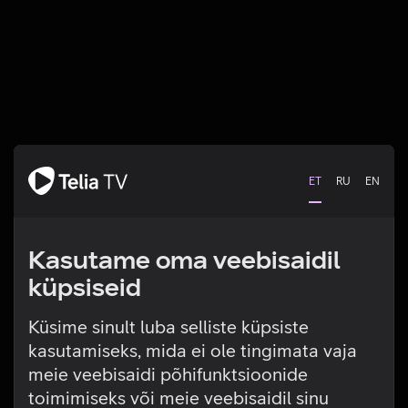
ET
RU
EN
Kasutame oma veebisaidil
küpsiseid
Küsime sinult luba selliste küpsiste
kasutamiseks, mida ei ole tingimata vaja
Tehniline viga
meie veebisaidi põhifunktsioonide
toimimiseks või meie veebisaidil sinu