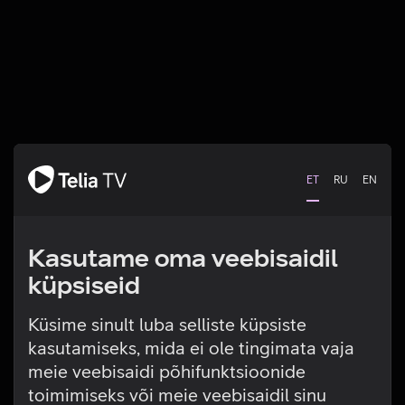
ET
RU
EN
Kasutame oma veebisaidil
küpsiseid
Küsime sinult luba selliste küpsiste
kasutamiseks, mida ei ole tingimata vaja
Tehniline viga
meie veebisaidi põhifunktsioonide
toimimiseks või meie veebisaidil sinu