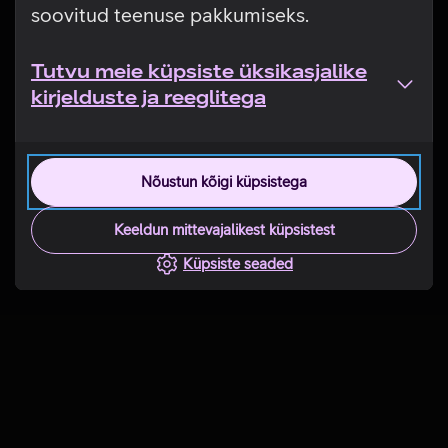
soovitud teenuse pakkumiseks.
Tutvu meie küpsiste üksikasjalike
kirjelduste ja reeglitega
Nõustun kõigi küpsistega
Keeldun mittevajalikest küpsistest
Küpsiste seaded