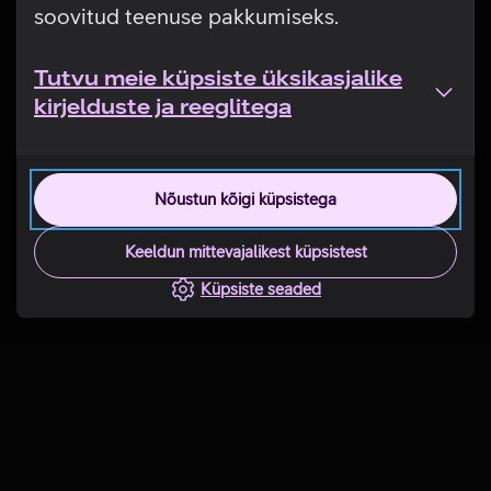
soovitud teenuse pakkumiseks.
Tutvu meie küpsiste üksikasjalike
kirjelduste ja reeglitega
Nõustun kõigi küpsistega
Keeldun mittevajalikest küpsistest
Küpsiste seaded