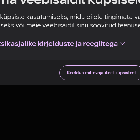
Tehniline viga
e küpsiste kasutamiseks, mida ei ole tingimata v
seks või meie veebisaidil sinu soovitud teenu
ikasjalike kirjelduste ja reeglitega
Keeldun mittevajalikest küpsistest