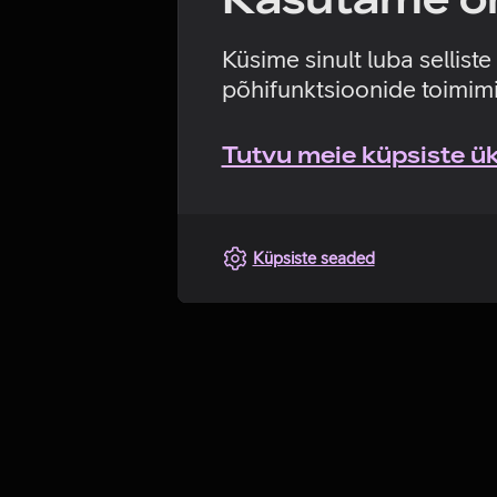
Küsime sinult luba sellist
põhifunktsioonide toimimi
Tutvu meie küpsiste üks
Küpsiste seaded