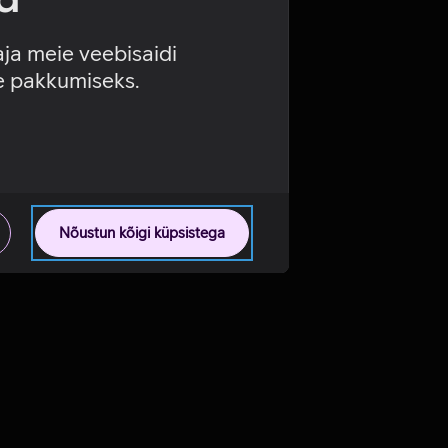
aja meie veebisaidi
se pakkumiseks.
Nõustun kõigi küpsistega