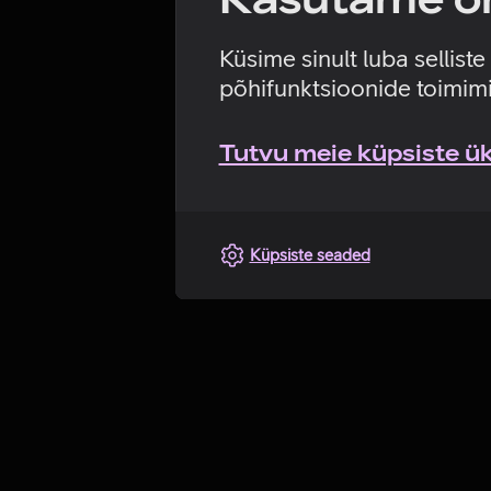
Küsime sinult luba sellist
põhifunktsioonide toimimi
Tutvu meie küpsiste üks
Küpsiste seaded