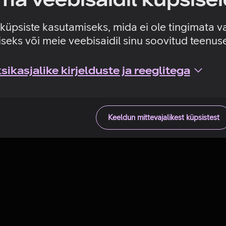
Tehniline viga
e küpsiste kasutamiseks, mida ei ole tingimata v
seks või meie veebisaidil sinu soovitud teenu
ikasjalike kirjelduste ja reeglitega
Keeldun mittevajalikest küpsistest