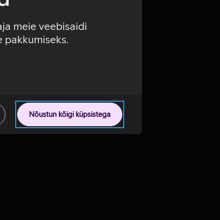
aja meie veebisaidi
se pakkumiseks.
Nõustun kõigi küpsistega