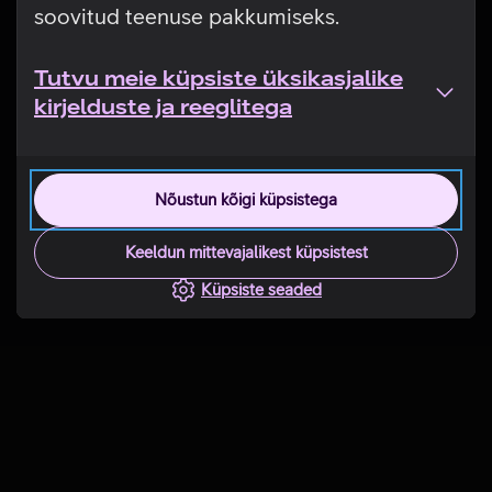
soovitud teenuse pakkumiseks.
Tutvu meie küpsiste üksikasjalike
kirjelduste ja reeglitega
Nõustun kõigi küpsistega
Keeldun mittevajalikest küpsistest
Küpsiste seaded