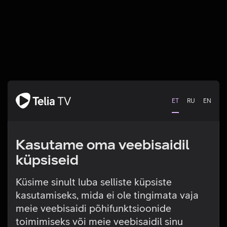
ET
RU
EN
Kasutame oma veebisaidil
küpsiseid
Küsime sinult luba selliste küpsiste
kasutamiseks, mida ei ole tingimata vaja
Tehniline viga
meie veebisaidi põhifunktsioonide
toimimiseks või meie veebisaidil sinu