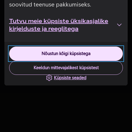
soovitud teenuse pakkumiseks.
Tutvu meie küpsiste üksikasjalike
kirjelduste ja reeglitega
Nõustun kõigi küpsistega
Keeldun mittevajalikest küpsistest
Küpsiste seaded