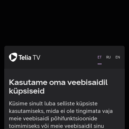
ET
RU
EN
Kasutame oma veebisaidil
küpsiseid
Küsime sinult luba selliste küpsiste
kasutamiseks, mida ei ole tingimata vaja
Tehniline viga
meie veebisaidi põhifunktsioonide
toimimiseks või meie veebisaidil sinu