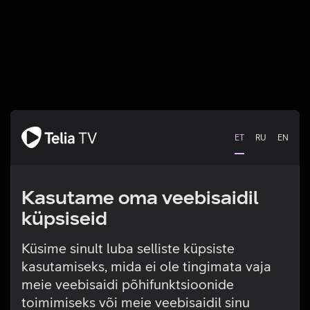
ET
RU
EN
Kasutame oma veebisaidil
küpsiseid
Küsime sinult luba selliste küpsiste
kasutamiseks, mida ei ole tingimata vaja
Tehniline viga
meie veebisaidi põhifunktsioonide
toimimiseks või meie veebisaidil sinu