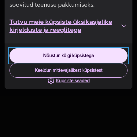
soovitud teenuse pakkumiseks.
Tutvu meie küpsiste üksikasjalike
kirjelduste ja reeglitega
Nõustun kõigi küpsistega
Keeldun mittevajalikest küpsistest
Küpsiste seaded