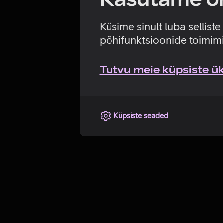
Küsime sinult luba sellist
põhifunktsioonide toimimi
Tutvu meie küpsiste üks
Küpsiste seaded