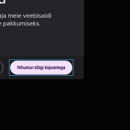
aja meie veebisaidi
se pakkumiseks.
Nõustun kõigi küpsistega