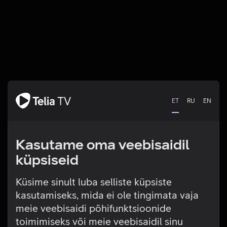
ET
RU
EN
Kasutame oma veebisaidil
küpsiseid
Küsime sinult luba selliste küpsiste
kasutamiseks, mida ei ole tingimata vaja
Tehniline viga
meie veebisaidi põhifunktsioonide
toimimiseks või meie veebisaidil sinu