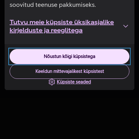
soovitud teenuse pakkumiseks.
Tutvu meie küpsiste üksikasjalike
kirjelduste ja reeglitega
Nõustun kõigi küpsistega
Keeldun mittevajalikest küpsistest
Küpsiste seaded