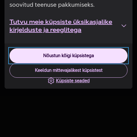
soovitud teenuse pakkumiseks.
Tutvu meie küpsiste üksikasjalike
kirjelduste ja reeglitega
Nõustun kõigi küpsistega
Keeldun mittevajalikest küpsistest
Küpsiste seaded