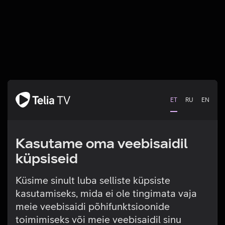
ET
RU
EN
Kasutame oma veebisaidil
küpsiseid
Küsime sinult luba selliste küpsiste
kasutamiseks, mida ei ole tingimata vaja
Tehniline viga
meie veebisaidi põhifunktsioonide
toimimiseks või meie veebisaidil sinu