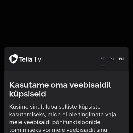
ET
RU
EN
Kasutame oma veebisaidil
küpsiseid
Küsime sinult luba selliste küpsiste
kasutamiseks, mida ei ole tingimata vaja
Tehniline viga
meie veebisaidi põhifunktsioonide
toimimiseks või meie veebisaidil sinu