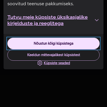
soovitud teenuse pakkumiseks.
Tutvu meie küpsiste üksikasjalike
kirjelduste ja reeglitega
Nõustun kõigi küpsistega
Keeldun mittevajalikest küpsistest
Küpsiste seaded