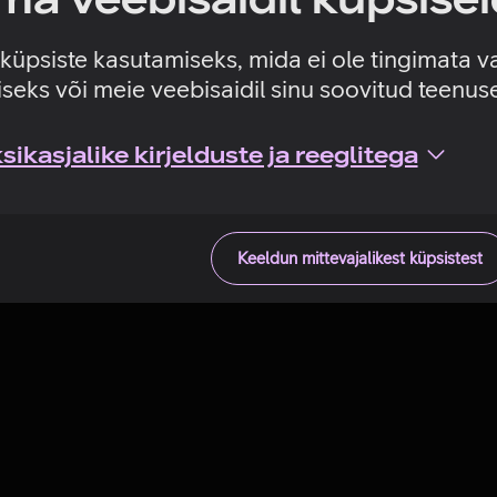
Tehniline viga
e küpsiste kasutamiseks, mida ei ole tingimata v
seks või meie veebisaidil sinu soovitud teenu
ikasjalike kirjelduste ja reeglitega
Keeldun mittevajalikest küpsistest