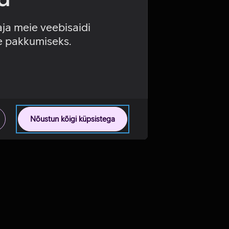
aja meie veebisaidi
se pakkumiseks.
Nõustun kõigi küpsistega