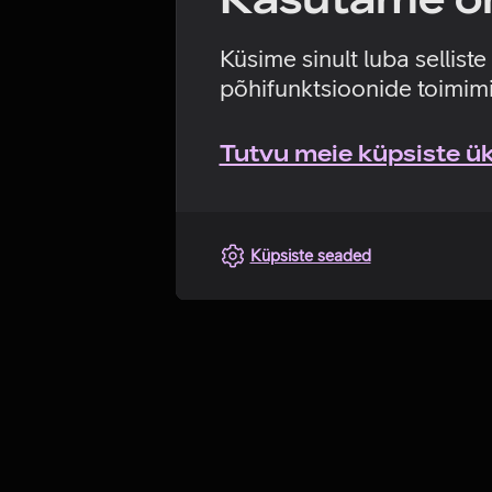
Küsime sinult luba sellist
põhifunktsioonide toimimi
Tutvu meie küpsiste üks
Küpsiste seaded