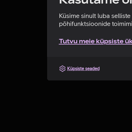
Küsime sinult luba sellist
põhifunktsioonide toimimi
Tutvu meie küpsiste üks
Küpsiste seaded