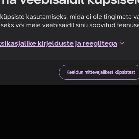
Tehniline viga
e küpsiste kasutamiseks, mida ei ole tingimata v
seks või meie veebisaidil sinu soovitud teenu
ikasjalike kirjelduste ja reeglitega
Keeldun mittevajalikest küpsistest