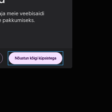
aja meie veebisaidi
se pakkumiseks.
Nõustun kõigi küpsistega