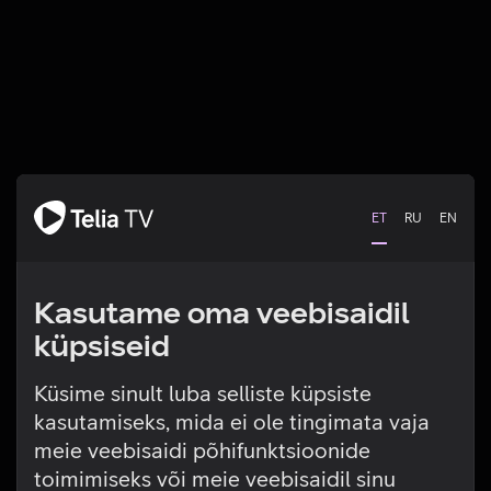
ET
RU
EN
Kasutame oma veebisaidil
küpsiseid
Küsime sinult luba selliste küpsiste
kasutamiseks, mida ei ole tingimata vaja
Tehniline viga
meie veebisaidi põhifunktsioonide
toimimiseks või meie veebisaidil sinu