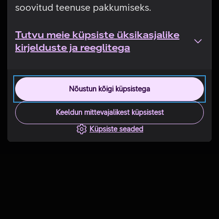
soovitud teenuse pakkumiseks.
Tutvu meie küpsiste üksikasjalike
kirjelduste ja reeglitega
Nõustun kõigi küpsistega
Keeldun mittevajalikest küpsistest
Küpsiste seaded