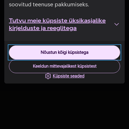
soovitud teenuse pakkumiseks.
Tutvu meie küpsiste üksikasjalike
kirjelduste ja reeglitega
Nõustun kõigi küpsistega
Keeldun mittevajalikest küpsistest
Küpsiste seaded