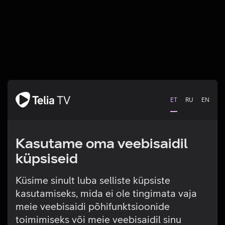
ET
RU
EN
Kasutame oma veebisaidil
küpsiseid
Küsime sinult luba selliste küpsiste
kasutamiseks, mida ei ole tingimata vaja
Tehniline viga
meie veebisaidi põhifunktsioonide
toimimiseks või meie veebisaidil sinu