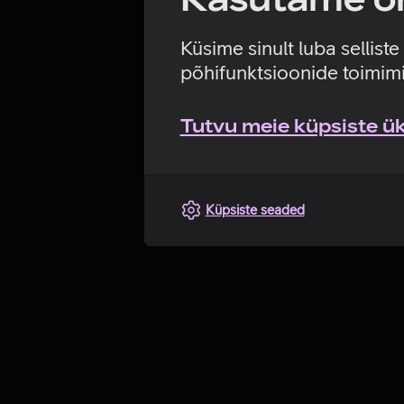
Küsime sinult luba sellist
põhifunktsioonide toimimi
Tutvu meie küpsiste üks
Küpsiste seaded