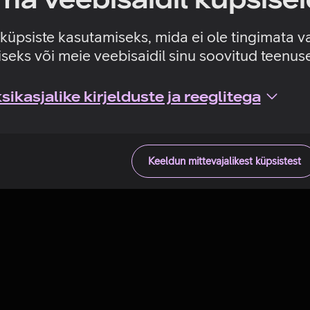
Tehniline viga
e küpsiste kasutamiseks, mida ei ole tingimata v
seks või meie veebisaidil sinu soovitud teenu
ikasjalike kirjelduste ja reeglitega
Keeldun mittevajalikest küpsistest