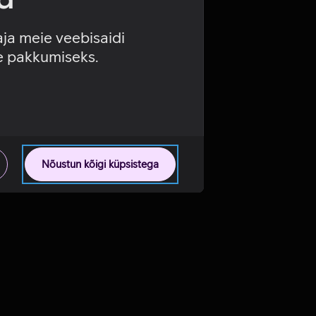
aja meie veebisaidi
se pakkumiseks.
Nõustun kõigi küpsistega