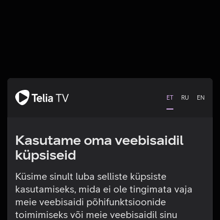
ET
RU
EN
Kasutame oma veebisaidil
küpsiseid
Küsime sinult luba selliste küpsiste
kasutamiseks, mida ei ole tingimata vaja
Tehniline viga
meie veebisaidi põhifunktsioonide
toimimiseks või meie veebisaidil sinu