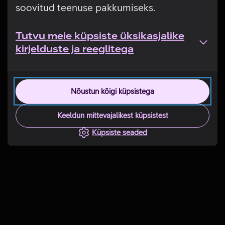
soovitud teenuse pakkumiseks.
Tutvu meie küpsiste üksikasjalike
kirjelduste ja reeglitega
Nõustun kõigi küpsistega
Keeldun mittevajalikest küpsistest
Küpsiste seaded