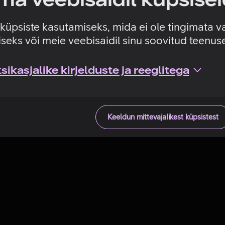
Tehniline viga
e küpsiste kasutamiseks, mida ei ole tingimata v
seks või meie veebisaidil sinu soovitud teenu
ikasjalike kirjelduste ja reeglitega
Keeldun mittevajalikest küpsistest