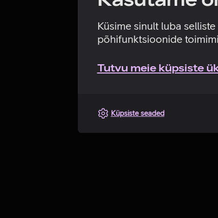
Küsime sinult luba sellist
põhifunktsioonide toimimi
Tutvu meie küpsiste üks
Küpsiste seaded