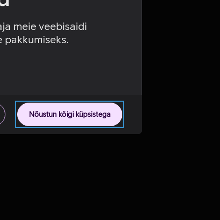
aja meie veebisaidi
se pakkumiseks.
Nõustun kõigi küpsistega