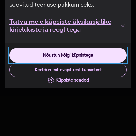
soovitud teenuse pakkumiseks.
Tutvu meie küpsiste üksikasjalike
kirjelduste ja reeglitega
Nõustun kõigi küpsistega
Keeldun mittevajalikest küpsistest
Küpsiste seaded