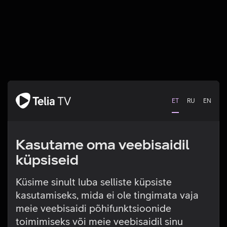
ET
RU
EN
Kasutame oma veebisaidil
küpsiseid
Küsime sinult luba selliste küpsiste
kasutamiseks, mida ei ole tingimata vaja
Tehniline viga
meie veebisaidi põhifunktsioonide
toimimiseks või meie veebisaidil sinu