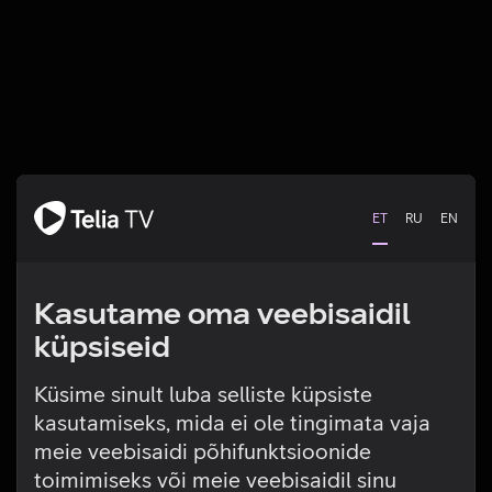
ET
RU
EN
Kasutame oma veebisaidil
küpsiseid
Küsime sinult luba selliste küpsiste
kasutamiseks, mida ei ole tingimata vaja
Tehniline viga
meie veebisaidi põhifunktsioonide
toimimiseks või meie veebisaidil sinu