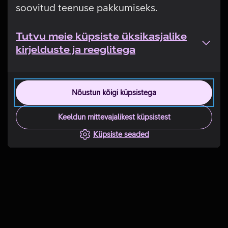
soovitud teenuse pakkumiseks.
Tutvu meie küpsiste üksikasjalike
kirjelduste ja reeglitega
Nõustun kõigi küpsistega
Keeldun mittevajalikest küpsistest
Küpsiste seaded