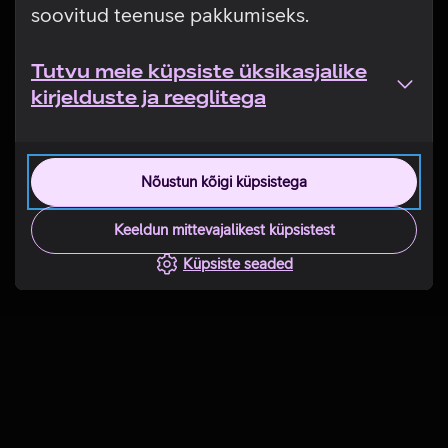
soovitud teenuse pakkumiseks.
Tutvu meie küpsiste üksikasjalike
kirjelduste ja reeglitega
Nõustun kõigi küpsistega
Keeldun mittevajalikest küpsistest
Küpsiste seaded