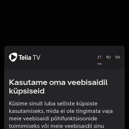
ET
RU
EN
Kasutame oma veebisaidil
küpsiseid
Küsime sinult luba selliste küpsiste
kasutamiseks, mida ei ole tingimata vaja
Tehniline viga
meie veebisaidi põhifunktsioonide
toimimiseks või meie veebisaidil sinu