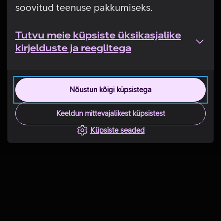
soovitud teenuse pakkumiseks.
Tutvu meie küpsiste üksikasjalike
kirjelduste ja reeglitega
Nõustun kõigi küpsistega
Keeldun mittevajalikest küpsistest
Küpsiste seaded