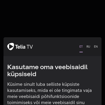
ET
RU
EN
Kasutame oma veebisaidil
küpsiseid
Küsime sinult luba selliste küpsiste
kasutamiseks, mida ei ole tingimata vaja
Tehniline viga
meie veebisaidi põhifunktsioonide
toimimiseks või meie veebisaidil sinu