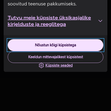
soovitud teenuse pakkumiseks.
Tutvu meie küpsiste üksikasjalike
kirjelduste ja reeglitega
Nõustun kõigi küpsistega
Keeldun mittevajalikest küpsistest
Küpsiste seaded