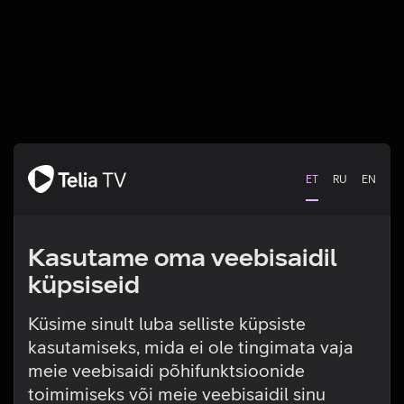
ET
RU
EN
Kasutame oma veebisaidil
küpsiseid
Küsime sinult luba selliste küpsiste
kasutamiseks, mida ei ole tingimata vaja
Tehniline viga
meie veebisaidi põhifunktsioonide
toimimiseks või meie veebisaidil sinu