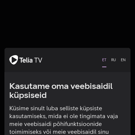
ET
RU
EN
Kasutame oma veebisaidil
küpsiseid
Küsime sinult luba selliste küpsiste
kasutamiseks, mida ei ole tingimata vaja
Tehniline viga
meie veebisaidi põhifunktsioonide
toimimiseks või meie veebisaidil sinu