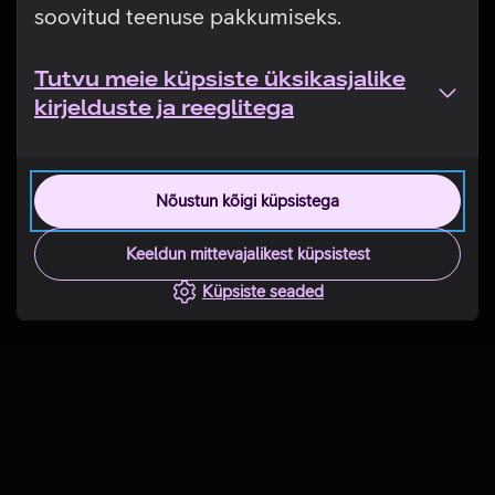
soovitud teenuse pakkumiseks.
Tutvu meie küpsiste üksikasjalike
kirjelduste ja reeglitega
Nõustun kõigi küpsistega
Keeldun mittevajalikest küpsistest
Küpsiste seaded