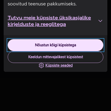
soovitud teenuse pakkumiseks.
Tutvu meie küpsiste üksikasjalike
kirjelduste ja reeglitega
Nõustun kõigi küpsistega
Keeldun mittevajalikest küpsistest
Küpsiste seaded