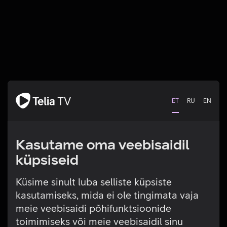
ET
RU
EN
Kasutame oma veebisaidil
küpsiseid
Küsime sinult luba selliste küpsiste
kasutamiseks, mida ei ole tingimata vaja
Tehniline viga
meie veebisaidi põhifunktsioonide
toimimiseks või meie veebisaidil sinu