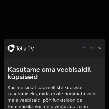
ET
RU
EN
Kasutame oma veebisaidil
küpsiseid
Küsime sinult luba selliste küpsiste
kasutamiseks, mida ei ole tingimata vaja
Tehniline viga
meie veebisaidi põhifunktsioonide
toimimiseks või meie veebisaidil sinu