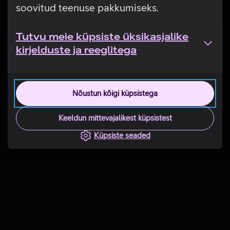
soovitud teenuse pakkumiseks.
Tutvu meie küpsiste üksikasjalike
kirjelduste ja reeglitega
Nõustun kõigi küpsistega
Keeldun mittevajalikest küpsistest
Küpsiste seaded